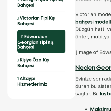
Bahçesi
Victorian mode
Victorian Tipi Kış
bahçesi modell
Bahçesi
Düzgün hatlı v
önler, mobilya 
Edwardian
Georgian Tipi Kış
Bahçesi
[Image of Edwa
Kişiye Özel Kış
Bahçesi
Neden Georg
Altaypı
Evinize sonrada
Hizmetlerimiz
duran bu siste
sağlar. Bu
kış 
Maksimum