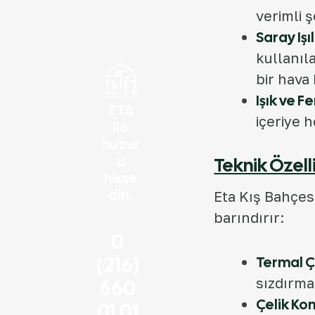
verimli 
Saray Işıl
kullanıl
bir hava 
Işık ve Fe
ETA
içeriye 
ile
huzur
u
Teknik Özell
hisse
din.
Eta Kış Bahçesi
barındırır:
0
(216)
Termal Ç
660
sızdırmaz
Çelik Ko
01 01