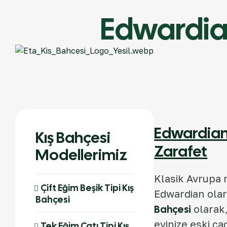
Edwardian
Edwardian 
Kış Bahçesi
Zarafet
Modellerimiz
Klasik Avrupa 
Çift Eğim Beşik Tipi Kış
Edwardian olara
Bahçesi
Bahçesi
olarak,
evinize eski ç
Tek Eğim Çatı Tipi Kış