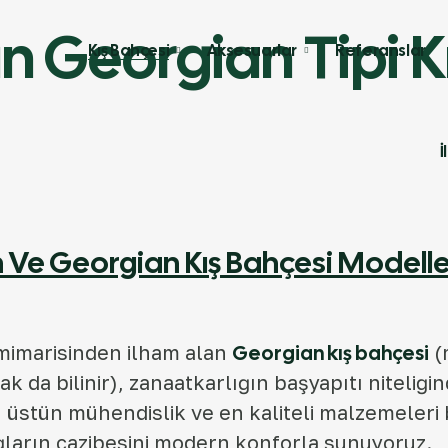
 Georgian Tipi K
Kış Bahçesi
Aksesuarlar
Referanslar
İ
Ve Georgian Kış Bahçesi Modeller
mimarisinden ilham alan
Georgian kış bahçesi
(
k da bilinir), zanaatkarlığın başyapıtı niteliğin
 üstün mühendislik ve en kaliteli malzemeleri b
ağların cazibesini modern konforla sunuyoruz.