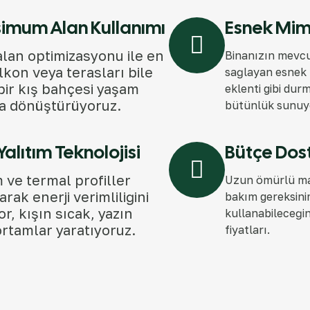
imum Alan Kullanımı
Esnek Mim
 alan optimizasyonu ile en
Binanızın mevc
lkon veya terasları bile
sağlayan esnek 
bir kış bahçesi yaşam
eklenti gibi dur
a dönüştürüyoruz.
bütünlük sunuy
 Yalıtım Teknolojisi
Bütçe Dos
m ve termal profiller
Uzun ömürlü ma
arak enerji verimliliğini
bakım gereksinim
or, kışın sıcak, yazın
kullanabileceği
ortamlar yaratıyoruz.
fiyatları.