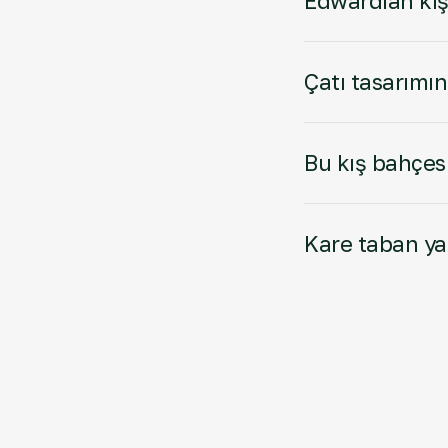
Edwardian kış
Çatı tasarımın
Bu kış bahçesi
Kare taban yap