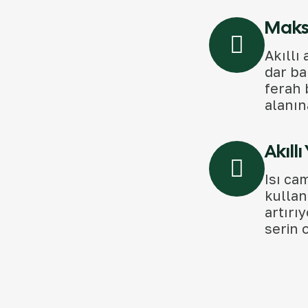
Maks
Akıllı
dar ba
ferah 
alanın
Akıllı
Isı ca
kullan
artırıy
serin 