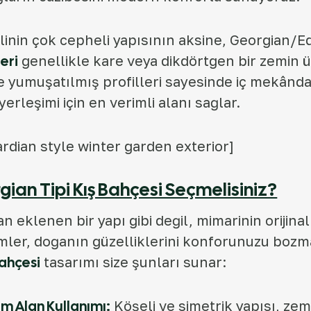
linin çok cepheli yapısının aksine, Georgian/
eri
genellikle kare veya dikdörtgen bir zemin ü
e yumuşatılmış profilleri sayesinde iç mekânda
yerleşimi için en verimli alanı sağlar.
rdian style winter garden exterior]
ian Tipi Kış Bahçesi Seçmelisiniz?
n eklenen bir yapı gibi değil, mimarinin orijinal 
mler, doğanın güzelliklerini konforunuzu boz
bahçesi
tasarımı size şunları sunar:
 Alan Kullanımı:
Köşeli ve simetrik yapısı, zem