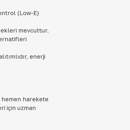
kontrol (Low-E)
nekleri mevcuttur.
ernatifleri
ıtımlıdır, enerji
in hemen harekete
ri için uzman