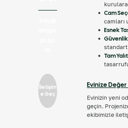
kurularak
Cam Seçe
info@
camları 
etaya
Esnek Ta
Güvenlik
pi.co
standartt
m
Tam Yalı
tasarruf
Evinize Değer
İletişim
E Geç
Evinizin yeni 
geçin. Projeni
ekibimizle ilet