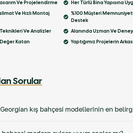
Tasarım Ve Projelendirme
Her Türlü Bina Yapısına Uy
imat Ve Hızlı Montaj
%100 Müşteri Memnuniyeti V
Destek
 Teknikleri Ve Analizler
Alanında Uzman Ve Deney
 Değer Katan
Yaptığımız Projelerin Arka
r
lan Sorular
eorgian kış bahçesi modellerinin en belirgi