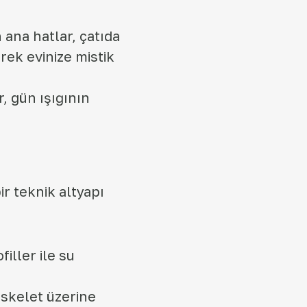
ana hatlar, çatıda
rek evinize mistik
, gün ışığının
r teknik altyapı
iller ile su
iskelet üzerine