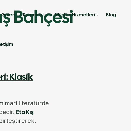
ış Bahçesi
Galeri
Kurumsal
Müşteri Hizmetleri
Blog
letişim
i: Klasik
mimari literatürde
dedir.
Eta Kış
irleştirerek,