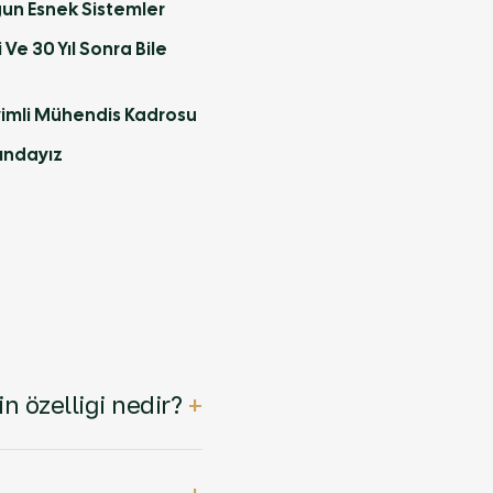
gun Esnek Sistemler
e 30 Yıl Sonra Bile
imli Mühendis Kadrosu
sındayız
+
n özelliği nedir?