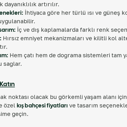
 dayanıklılık artırılır.
nekleri:
İhtiyaca göre her türlü ısı ve güneş 
uygulanabilir.
sarım:
İç ve dış kaplamalarda farklı renk seçe
:
Hırsız emniyet mekanizmaları ve kilitli kol alt
ır.
tım:
Hem çatı hem de doğrama sistemleri tam yal
u sağlar.
 Katın
odak noktası olacak bu görkemli yaşam alanı iç
ze özel
kış bahçesi fiyatları
ve tasarım seçenekle
işime geçin.