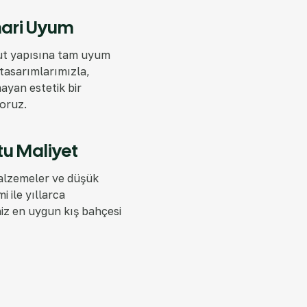
ari Uyum
ut yapısına tam uyum
tasarımlarımızla,
mayan estetik bir
oruz.
tu Maliyet
lzemeler ve düşük
i ile yıllarca
niz en uygun kış bahçesi